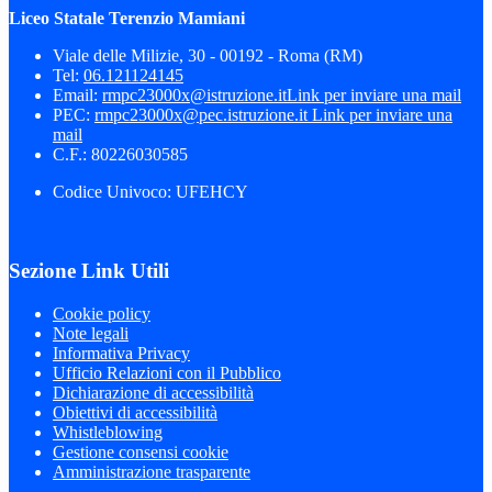
Liceo Statale Terenzio Mamiani
Viale delle Milizie, 30 - 00192 - Roma (RM)
Tel:
06.121124145
Email:
rmpc23000x@istruzione.it
Link per inviare una mail
PEC:
rmpc23000x@pec.istruzione.it
Link per inviare una
mail
C.F.: 80226030585
Codice Univoco: UFEHCY
Sezione Link Utili
Cookie policy
Note legali
Informativa Privacy
Ufficio Relazioni con il Pubblico
Dichiarazione di accessibilità
Obiettivi di accessibilità
Whistleblowing
Gestione consensi cookie
Amministrazione trasparente