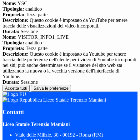
Nome:
YSC
Tipologia:
analitico
Proprieta:
Terza parte
Descrizione:
Questo cookie è impostato da YouTube per tenere
traccia delle visualizzazioni dei video incorporati.
Durata:
Sessione
Nome:
VISITOR_INFO1_LIVE
Tipologia:
analitico
Proprieta:
Terza parte
Descrizione:
Questo cookie è impostato da Youtube per tenere
traccia delle preferenze dell'utente per i video di Youtube incorporati
nei siti; può anche determinare se il visitatore del sito web sta
utilizzando la nuova o la vecchia versione dell'interfaccia di
Youtube.
Durata:
Sessione
Accetta tutti
Salva le preferenze
Liceo Statale Terenzio Mamiani
Contatti
Liceo Statale Terenzio Mamiani
Viale delle Milizie, 30 - 00192 - Roma (RM)