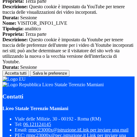
Proprieta:
Terza parte
Descrizione:
Questo cookie è impostato da YouTube per tenere
traccia delle visualizzazioni dei video incorporati.
Durata:
Sessione
Nome:
VISITOR_INFO1_LIVE
Tipologia:
analitico
Proprieta:
Terza parte
Descrizione:
Questo cookie è impostato da Youtube per tenere
traccia delle preferenze dell'utente per i video di Youtube incorporati
nei siti; può anche determinare se il visitatore del sito web sta
utilizzando la nuova o la vecchia versione dell'interfaccia di
Youtube.
Durata:
Sessione
Accetta tutti
Salva le preferenze
Liceo Statale Terenzio Mamiani
Contatti
Liceo Statale Terenzio Mamiani
Viale delle Milizie, 30 - 00192 - Roma (RM)
Tel:
06.121124145
Email:
rmpc23000x@istruzione.it
Link per inviare una mail
PEC:
rmpc23000x@pec.istruzione.it
Link per inviare una