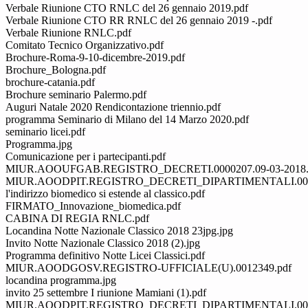
Verbale Riunione CTO RNLC del 26 gennaio 2019.pdf
Verbale Riunione CTO RR RNLC del 26 gennaio 2019 -.pdf
Verbale Riunione RNLC.pdf
Comitato Tecnico Organizzativo.pdf
Brochure-Roma-9-10-dicembre-2019.pdf
Brochure_Bologna.pdf
brochure-catania.pdf
Brochure seminario Palermo.pdf
Auguri Natale 2020 Rendicontazione triennio.pdf
programma Seminario di Milano del 14 Marzo 2020.pdf
seminario licei.pdf
Programma.jpg
Comunicazione per i partecipanti.pdf
MIUR.AOOUFGAB.REGISTRO_DECRETI.0000207.09-03-2018.
MIUR.AOODPIT.REGISTRO_DECRETI_DIPARTIMENTALI.0000064
l'indirizzo biomedico si estende al classico.pdf
FIRMATO_Innovazione_biomedica.pdf
CABINA DI REGIA RNLC.pdf
Locandina Notte Nazionale Classico 2018 23jpg.jpg
Invito Notte Nazionale Classico 2018 (2).jpg
Programma definitivo Notte Licei Classici.pdf
MIUR.AOODGOSV.REGISTRO-UFFICIALE(U).0012349.pdf
locandina programma.jpg
invito 25 settembre I riunione Mamiani (1).pdf
MIUR.AOODPIT.REGISTRO_DECRETI_DIPARTIMENTALI.000080