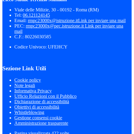
Viale delle Milizie, 30 - 00192 - Roma (RM)
Tel:
06.121124145
Email:
rmpc23000x@istruzione.it
Link per inviare una mail
PEC:
rmpc23000x@pec.istruzione.it
Link per inviare una
mail
C.F.: 80226030585
Codice Univoco: UFEHCY
Sezione Link Utili
Cookie policy
Note legali
Informativa Privacy
Ufficio Relazioni con il Pubblico
Dichiarazione di accessibilità
Obiettivi di accessibilità
Whistleblowing
Gestione consensi cookie
Amministrazione trasparente
Pagina visualizzata
422
volte