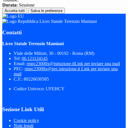
Durata:
Sessione
Accetta tutti
Salva le preferenze
Liceo Statale Terenzio Mamiani
Contatti
Liceo Statale Terenzio Mamiani
Viale delle Milizie, 30 - 00192 - Roma (RM)
Tel:
06.121124145
Email:
rmpc23000x@istruzione.it
Link per inviare una mail
PEC:
rmpc23000x@pec.istruzione.it
Link per inviare una
mail
C.F.: 80226030585
Codice Univoco: UFEHCY
Sezione Link Utili
Cookie policy
Note legali