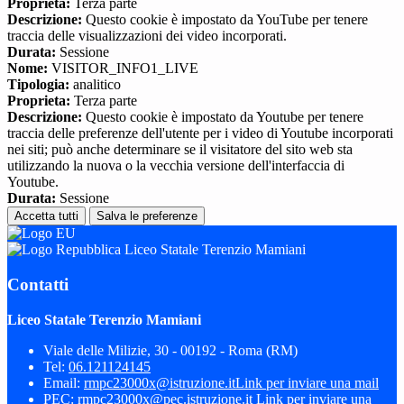
Proprieta:
Terza parte
Descrizione:
Questo cookie è impostato da YouTube per tenere
traccia delle visualizzazioni dei video incorporati.
Durata:
Sessione
Nome:
VISITOR_INFO1_LIVE
Tipologia:
analitico
Proprieta:
Terza parte
Descrizione:
Questo cookie è impostato da Youtube per tenere
traccia delle preferenze dell'utente per i video di Youtube incorporati
nei siti; può anche determinare se il visitatore del sito web sta
utilizzando la nuova o la vecchia versione dell'interfaccia di
Youtube.
Durata:
Sessione
Accetta tutti
Salva le preferenze
Liceo Statale Terenzio Mamiani
Contatti
Liceo Statale Terenzio Mamiani
Viale delle Milizie, 30 - 00192 - Roma (RM)
Tel:
06.121124145
Email:
rmpc23000x@istruzione.it
Link per inviare una mail
PEC:
rmpc23000x@pec.istruzione.it
Link per inviare una