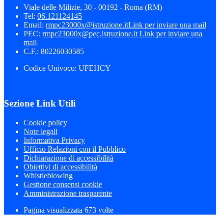
Viale delle Milizie, 30 - 00192 - Roma (RM)
Tel:
06.121124145
Email:
rmpc23000x@istruzione.it
Link per inviare una mail
PEC:
rmpc23000x@pec.istruzione.it
Link per inviare una
mail
C.F.: 80226030585
Codice Univoco: UFEHCY
Sezione Link Utili
Cookie policy
Note legali
Informativa Privacy
Ufficio Relazioni con il Pubblico
Dichiarazione di accessibilità
Obiettivi di accessibilità
Whistleblowing
Gestione consensi cookie
Amministrazione trasparente
Pagina visualizzata
673
volte