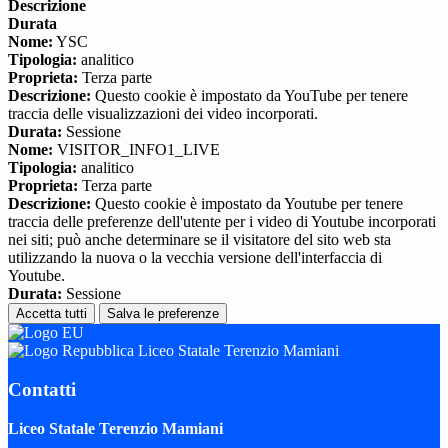
Descrizione
Durata
Nome:
YSC
Tipologia:
analitico
Proprieta:
Terza parte
Descrizione:
Questo cookie è impostato da YouTube per tenere
traccia delle visualizzazioni dei video incorporati.
Durata:
Sessione
Nome:
VISITOR_INFO1_LIVE
Tipologia:
analitico
Proprieta:
Terza parte
Descrizione:
Questo cookie è impostato da Youtube per tenere
traccia delle preferenze dell'utente per i video di Youtube incorporati
nei siti; può anche determinare se il visitatore del sito web sta
utilizzando la nuova o la vecchia versione dell'interfaccia di
Youtube.
Durata:
Sessione
Accetta tutti
Salva le preferenze
Liceo Statale Terenzio Mamiani
Contatti
Liceo Statale Terenzio Mamiani