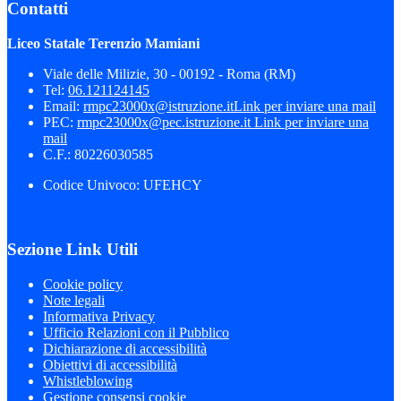
Contatti
Liceo Statale Terenzio Mamiani
Viale delle Milizie, 30 - 00192 - Roma (RM)
Tel:
06.121124145
Email:
rmpc23000x@istruzione.it
Link per inviare una mail
PEC:
rmpc23000x@pec.istruzione.it
Link per inviare una
mail
C.F.: 80226030585
Codice Univoco: UFEHCY
Sezione Link Utili
Cookie policy
Note legali
Informativa Privacy
Ufficio Relazioni con il Pubblico
Dichiarazione di accessibilità
Obiettivi di accessibilità
Whistleblowing
Gestione consensi cookie