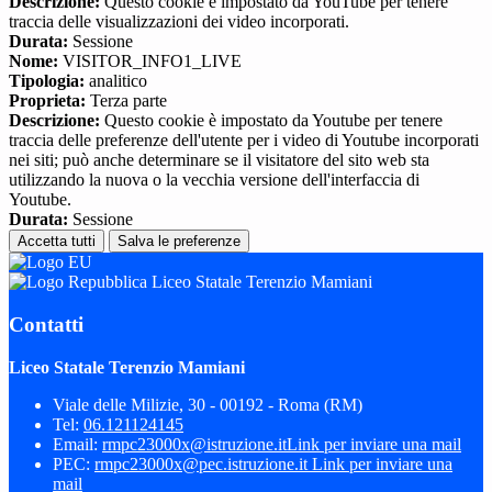
Descrizione:
Questo cookie è impostato da YouTube per tenere
traccia delle visualizzazioni dei video incorporati.
Durata:
Sessione
Nome:
VISITOR_INFO1_LIVE
Tipologia:
analitico
Proprieta:
Terza parte
Descrizione:
Questo cookie è impostato da Youtube per tenere
traccia delle preferenze dell'utente per i video di Youtube incorporati
nei siti; può anche determinare se il visitatore del sito web sta
utilizzando la nuova o la vecchia versione dell'interfaccia di
Youtube.
Durata:
Sessione
Accetta tutti
Salva le preferenze
Liceo Statale Terenzio Mamiani
Contatti
Liceo Statale Terenzio Mamiani
Viale delle Milizie, 30 - 00192 - Roma (RM)
Tel:
06.121124145
Email:
rmpc23000x@istruzione.it
Link per inviare una mail
PEC:
rmpc23000x@pec.istruzione.it
Link per inviare una
mail