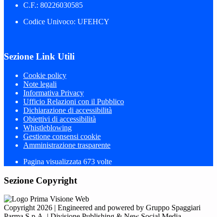
C.F.: 80226030585
Codice Univoco: UFEHCY
Sezione Link Utili
Cookie policy
Note legali
Informativa Privacy
Ufficio Relazioni con il Pubblico
Dichiarazione di accessibilità
Obiettivi di accessibilità
Whistleblowing
Gestione consensi cookie
Amministrazione trasparente
Pagina visualizzata
673
volte
Sezione Copyright
Copyright 2026 | Engineered and powered by Gruppo Spaggiari
Parma S.p.A. | Divisione Publishing & New Social Media