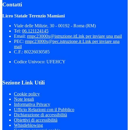
Contatti
Liceo Statale Terenzio Mamiani
Viale delle Milizie, 30 - 00192 - Roma (RM)
Tel:
06.121124145
Email:
rmpc23000x@istruzione.it
Link per inviare una mail
PEC:
rmpc23000x@pec.istruzione.it
Link per inviare una
mail
C.F.: 80226030585
Codice Univoco: UFEHCY
Sezione Link Utili
Cookie policy
Note legali
Informativa Privacy
Ufficio Relazioni con il Pubblico
Dichiarazione di accessibilità
Obiettivi di accessibilità
Whistleblowing