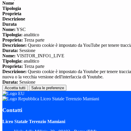
Nome
Tipologia
Proprieta
Descrizione
Durata
Nome:
YSC
Tipologia:
analitico
Proprieta:
Terza parte
Descrizione:
Questo cookie è impostato da YouTube per tenere traccia 
Durata:
Sessione
Nome:
VISITOR_INFO1_LIVE
Tipologia:
analitico
Proprieta:
Terza parte
Descrizione:
Questo cookie è impostato da Youtube per tenere traccia de
nuova o la vecchia versione dell'interfaccia di Youtube.
Durata:
Sessione
Accetta tutti
Salva le preferenze
Liceo Statale Terenzio Mamiani
Contatti
Liceo Statale Terenzio Mamiani