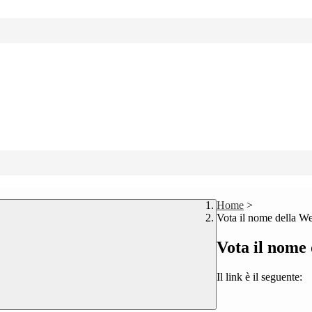
Home
>
Vota il nome della W
Vota il nome
Il link è il seguente: