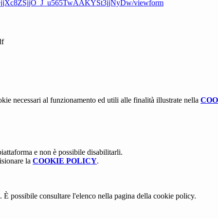
uejjXc8ZSjjO_J_u565TwAAKYSt3jjNyDw/viewform
df
kie necessari al funzionamento ed utili alle finalità illustrate nella
COO
attaforma e non è possibile disabilitarli.
isionare la
COOKIE POLICY
.
 È possibile consultare l'elenco nella pagina della cookie policy.