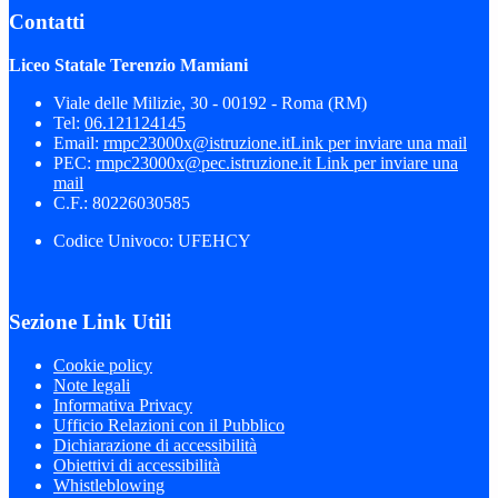
Contatti
Liceo Statale Terenzio Mamiani
Viale delle Milizie, 30 - 00192 - Roma (RM)
Tel:
06.121124145
Email:
rmpc23000x@istruzione.it
Link per inviare una mail
PEC:
rmpc23000x@pec.istruzione.it
Link per inviare una
mail
C.F.: 80226030585
Codice Univoco: UFEHCY
Sezione Link Utili
Cookie policy
Note legali
Informativa Privacy
Ufficio Relazioni con il Pubblico
Dichiarazione di accessibilità
Obiettivi di accessibilità
Whistleblowing