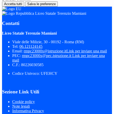
Accetta tutti
Salva le preferenze
Liceo Statale Terenzio Mamiani
Contatti
Liceo Statale Terenzio Mamiani
Viale delle Milizie, 30 - 00192 - Roma (RM)
Tel:
06.121124145
Email:
rmpc23000x@istruzione.it
Link per inviare una mail
PEC:
rmpc23000x@pec.istruzione.it
Link per inviare una
mail
C.F.: 80226030585
Codice Univoco: UFEHCY
Sezione Link Utili
Cookie policy
Note legali
Informativa Privacy