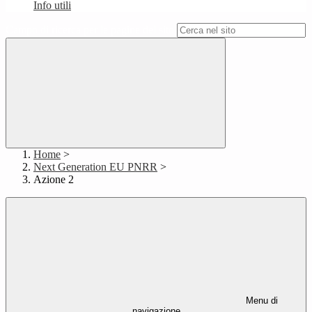
Info utili
Campo di ricerca per le pagine del sito
Home
>
Next Generation EU PNRR
>
Azione 2
Menu di
navigazione