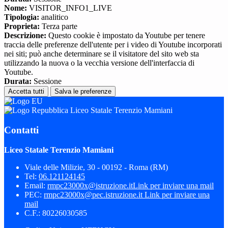
Nome:
VISITOR_INFO1_LIVE
Tipologia:
analitico
Proprieta:
Terza parte
Descrizione:
Questo cookie è impostato da Youtube per tenere
traccia delle preferenze dell'utente per i video di Youtube incorporati
nei siti; può anche determinare se il visitatore del sito web sta
utilizzando la nuova o la vecchia versione dell'interfaccia di
Youtube.
Durata:
Sessione
Accetta tutti
Salva le preferenze
Liceo Statale Terenzio Mamiani
Contatti
Liceo Statale Terenzio Mamiani
Viale delle Milizie, 30 - 00192 - Roma (RM)
Tel:
06.121124145
Email:
rmpc23000x@istruzione.it
Link per inviare una mail
PEC:
rmpc23000x@pec.istruzione.it
Link per inviare una
mail
C.F.: 80226030585