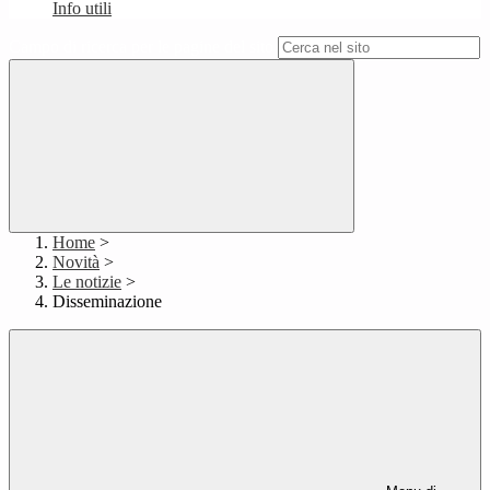
Info utili
Campo di ricerca per le pagine del sito
Home
>
Novità
>
Le notizie
>
Disseminazione