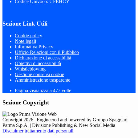
Codice Univoco: UFEHCY
Sezione Link Utili
Cookie policy
Note legali
Informativa Privacy
Ufficio Relazioni con il Pubblico
Dichiarazione di accessibilità
Obiettivi di accessibilità
Whistleblowing
Gestione consensi cookie
Amministrazione trasparente
Pagina visualizzata
477
volte
Sezione Copyright
Copyright 2026 | Engineered and powered by Gruppo Spaggiari
Parma S.p.A. | Divisione Publishing & New Social Media
Disclaimer trattamento dati personali