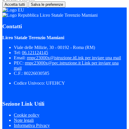
Accetta tutti
Salva le preferenze
Liceo Statale Terenzio Mamiani
Contatti
Liceo Statale Terenzio Mamiani
Viale delle Milizie, 30 - 00192 - Roma (RM)
Tel:
06.121124145
Email:
rmpc23000x@istruzione.it
Link per inviare una mail
PEC:
rmpc23000x@pec.istruzione.it
Link per inviare una
mail
C.F.: 80226030585
Codice Univoco: UFEHCY
Sezione Link Utili
Cookie policy
Note legali
Informativa Privacy