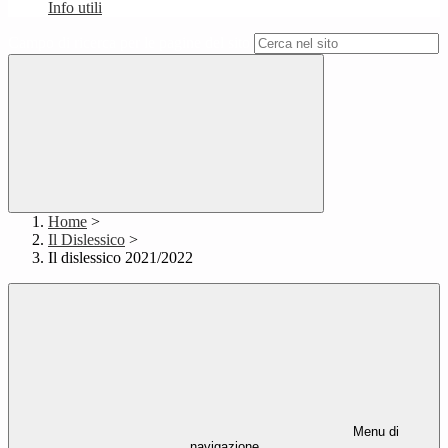
Info utili
Campo di ricerca per le pagine del sito
Home
>
Il Dislessico
>
Il dislessico 2021/2022
Menu di
navigazione