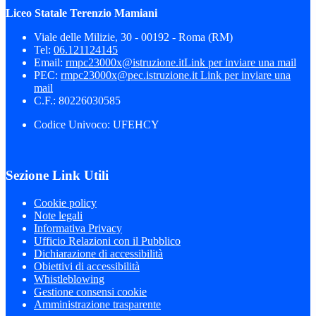
Liceo Statale Terenzio Mamiani
Viale delle Milizie, 30 - 00192 - Roma (RM)
Tel:
06.121124145
Email:
rmpc23000x@istruzione.it
Link per inviare una mail
PEC:
rmpc23000x@pec.istruzione.it
Link per inviare una
mail
C.F.: 80226030585
Codice Univoco: UFEHCY
Sezione Link Utili
Cookie policy
Note legali
Informativa Privacy
Ufficio Relazioni con il Pubblico
Dichiarazione di accessibilità
Obiettivi di accessibilità
Whistleblowing
Gestione consensi cookie
Amministrazione trasparente