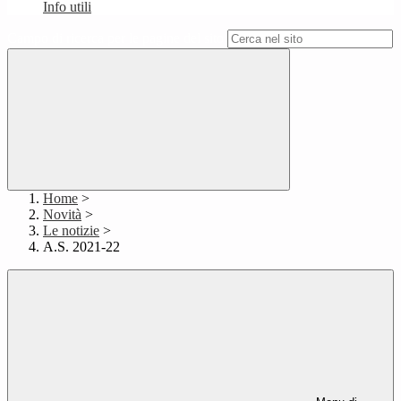
Info utili
Campo di ricerca per le pagine del sito
Home
>
Novità
>
Le notizie
>
A.S. 2021-22