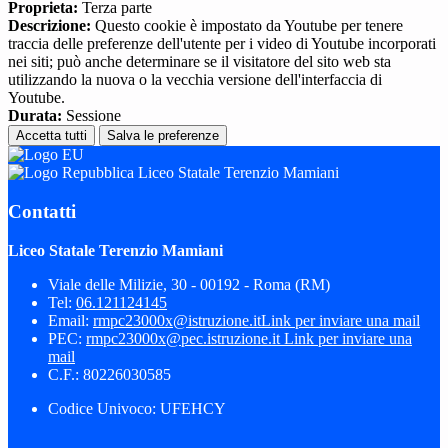
Proprieta:
Terza parte
Descrizione:
Questo cookie è impostato da Youtube per tenere
traccia delle preferenze dell'utente per i video di Youtube incorporati
nei siti; può anche determinare se il visitatore del sito web sta
utilizzando la nuova o la vecchia versione dell'interfaccia di
Youtube.
Durata:
Sessione
Accetta tutti
Salva le preferenze
Liceo Statale Terenzio Mamiani
Contatti
Liceo Statale Terenzio Mamiani
Viale delle Milizie, 30 - 00192 - Roma (RM)
Tel:
06.121124145
Email:
rmpc23000x@istruzione.it
Link per inviare una mail
PEC:
rmpc23000x@pec.istruzione.it
Link per inviare una
mail
C.F.: 80226030585
Codice Univoco: UFEHCY