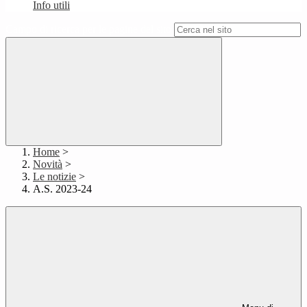
Info utili
Campo di ricerca per le pagine del sito
Home
>
Novità
>
Le notizie
>
A.S. 2023-24