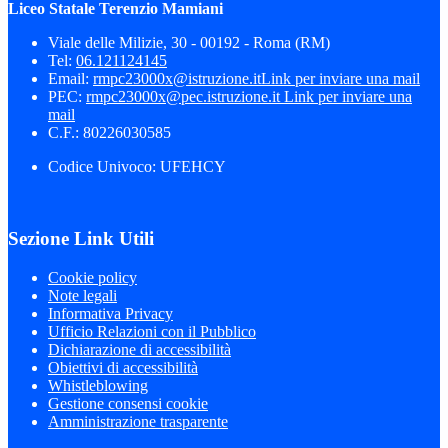
Liceo Statale Terenzio Mamiani
Viale delle Milizie, 30 - 00192 - Roma (RM)
Tel:
06.121124145
Email:
rmpc23000x@istruzione.it
Link per inviare una mail
PEC:
rmpc23000x@pec.istruzione.it
Link per inviare una
mail
C.F.: 80226030585
Codice Univoco: UFEHCY
Sezione Link Utili
Cookie policy
Note legali
Informativa Privacy
Ufficio Relazioni con il Pubblico
Dichiarazione di accessibilità
Obiettivi di accessibilità
Whistleblowing
Gestione consensi cookie
Amministrazione trasparente