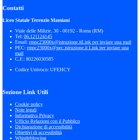
Contatti
Liceo Statale Terenzio Mamiani
Viale delle Milizie, 30 - 00192 - Roma (RM)
Tel:
06.121124145
Email:
rmpc23000x@istruzione.it
Link per inviare una mail
PEC:
rmpc23000x@pec.istruzione.it
Link per inviare una
mail
C.F.: 80226030585
Codice Univoco: UFEHCY
Sezione Link Utili
Cookie policy
Note legali
Informativa Privacy
Ufficio Relazioni con il Pubblico
Dichiarazione di accessibilità
Obiettivi di accessibilità
Whistleblowing