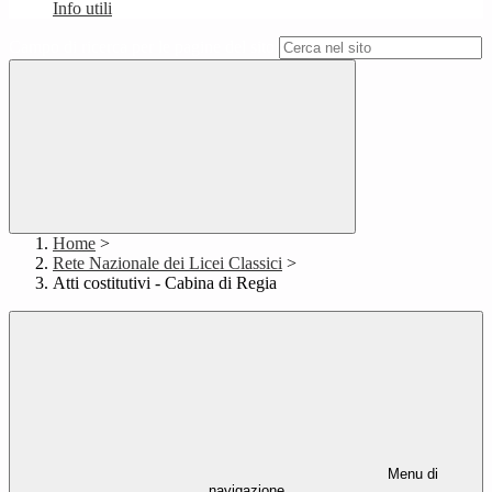
Info utili
Campo di ricerca per le pagine del sito
Home
>
Rete Nazionale dei Licei Classici
>
Atti costitutivi - Cabina di Regia
Menu di
navigazione