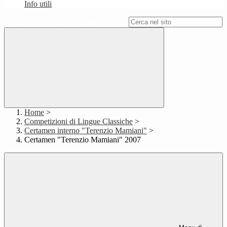
Info utili
Campo di ricerca per le pagine del sito
Home
>
Competizioni di Lingue Classiche
>
Certamen interno "Terenzio Mamiani"
>
Certamen "Terenzio Mamiani" 2007