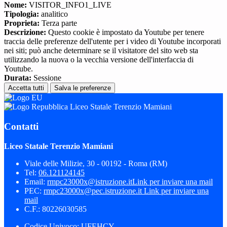
Nome:
VISITOR_INFO1_LIVE
Tipologia:
analitico
Proprieta:
Terza parte
Descrizione:
Questo cookie è impostato da Youtube per tenere
traccia delle preferenze dell'utente per i video di Youtube incorporati
nei siti; può anche determinare se il visitatore del sito web sta
utilizzando la nuova o la vecchia versione dell'interfaccia di
Youtube.
Durata:
Sessione
Accetta tutti
Salva le preferenze
Liceo Statale Terenzio Mamiani
Contatti
Liceo Statale Terenzio Mamiani
Viale delle Milizie, 30 - 00192 - Roma (RM)
Tel:
06.121124145
Email:
rmpc23000x@istruzione.it
Link per inviare una mail
PEC:
rmpc23000x@pec.istruzione.it
Link per inviare una
mail
C.F.: 80226030585
Codice Univoco: UFEHCY