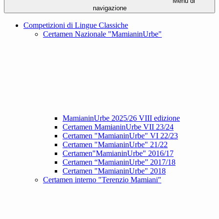
Menu di
navigazione
Competizioni di Lingue Classiche
Certamen Nazionale "MamianinUrbe"
MamianinUrbe 2025/26 VIII edizione
Certamen MamianinUrbe VII 23/24
Certamen "MamianinUrbe" VI 22/23
Certamen "MamianinUrbe" 21/22
Certamen"MamianinUrbe" 2016/17
Certamen “MamianinUrbe” 2017/18
Certamen "MamianinUrbe" 2018
Certamen interno "Terenzio Mamiani"