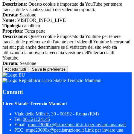
Descrizione:
Questo cookie è impostato da YouTube per tenere
traccia delle visualizzazioni dei video incorporati.
Durata:
Sessione
Nome:
VISITOR_INFO1_LIVE
Tipologia:
analitico
Proprieta:
Terza parte
Descrizione:
Questo cookie è impostato da Youtube per tenere
traccia delle preferenze dell'utente per i video di Youtube incorporati
nei siti; può anche determinare se il visitatore del sito web sta
utilizzando la nuova o la vecchia versione dell'interfaccia di
Youtube.
Durata:
Sessione
Accetta tutti
Salva le preferenze
Liceo Statale Terenzio Mamiani
Contatti
Liceo Statale Terenzio Mamiani
Viale delle Milizie, 30 - 00192 - Roma (RM)
Tel:
06.121124145
Email:
rmpc23000x@istruzione.it
Link per inviare una mail
PEC:
rmpc23000x@pec.istruzione.it
Link per inviare una