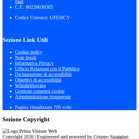
mail
C.F.: 80226030585
Codice Univoco: UFEHCY
Sezione Link Utili
Cookie policy
Note legali
Informativa Privacy
Ufficio Relazioni con il Pubblico
Dichiarazione di accessibilità
Obiettivi di accessibilità
Whistleblowing
Gestione consensi cookie
Amministrazione trasparente
Pagina visualizzata
708
volte
Sezione Copyright
Copyright 2026 | Engineered and powered by Gruppo Spaggiari