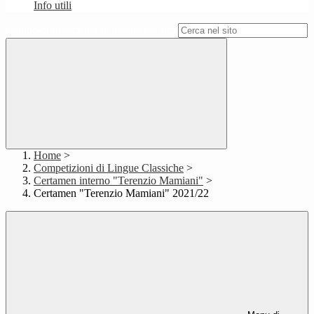
Info utili
Campo di ricerca per le pagine del sito
Home
>
Competizioni di Lingue Classiche
>
Certamen interno "Terenzio Mamiani"
>
Certamen "Terenzio Mamiani" 2021/22