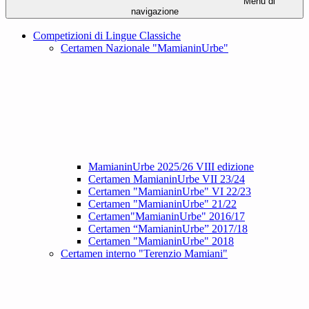
Menu di
navigazione
Competizioni di Lingue Classiche
Certamen Nazionale "MamianinUrbe"
MamianinUrbe 2025/26 VIII edizione
Certamen MamianinUrbe VII 23/24
Certamen "MamianinUrbe" VI 22/23
Certamen "MamianinUrbe" 21/22
Certamen"MamianinUrbe" 2016/17
Certamen “MamianinUrbe” 2017/18
Certamen "MamianinUrbe" 2018
Certamen interno "Terenzio Mamiani"