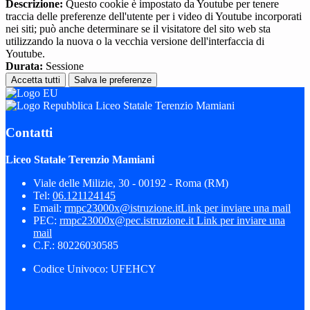
Descrizione:
Questo cookie è impostato da Youtube per tenere
traccia delle preferenze dell'utente per i video di Youtube incorporati
nei siti; può anche determinare se il visitatore del sito web sta
utilizzando la nuova o la vecchia versione dell'interfaccia di
Youtube.
Durata:
Sessione
Accetta tutti
Salva le preferenze
Liceo Statale Terenzio Mamiani
Contatti
Liceo Statale Terenzio Mamiani
Viale delle Milizie, 30 - 00192 - Roma (RM)
Tel:
06.121124145
Email:
rmpc23000x@istruzione.it
Link per inviare una mail
PEC:
rmpc23000x@pec.istruzione.it
Link per inviare una
mail
C.F.: 80226030585
Codice Univoco: UFEHCY