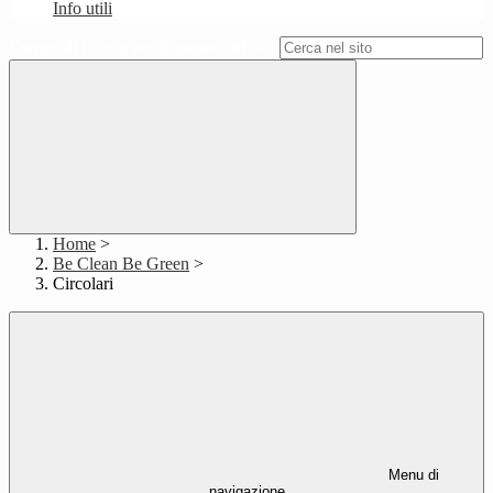
Info utili
Campo di ricerca per le pagine del sito
Home
>
Be Clean Be Green
>
Circolari
Menu di
navigazione