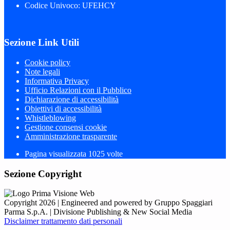
Codice Univoco: UFEHCY
Sezione Link Utili
Cookie policy
Note legali
Informativa Privacy
Ufficio Relazioni con il Pubblico
Dichiarazione di accessibilità
Obiettivi di accessibilità
Whistleblowing
Gestione consensi cookie
Amministrazione trasparente
Pagina visualizzata
1025
volte
Sezione Copyright
Copyright 2026 | Engineered and powered by Gruppo Spaggiari
Parma S.p.A. | Divisione Publishing & New Social Media
Disclaimer trattamento dati personali