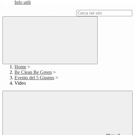
Info utili
Campo di ricerca per le pagine del sito
Home
>
Be Clean Be Green
>
Evento del 5 Giugno
>
Video