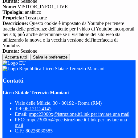
Durata:
Sessione
Nome:
VISITOR_INFO1_LIVE
Tipologia:
analitico
Proprieta:
Terza parte
Descrizione:
Questo cookie è impostato da Youtube per tenere
traccia delle preferenze dell'utente per i video di Youtube incorporati
nei siti; può anche determinare se il visitatore del sito web sta
utilizzando la nuova o la vecchia versione dell'interfaccia di
Youtube.
Durata:
Sessione
Accetta tutti
Salva le preferenze
Liceo Statale Terenzio Mamiani
Contatti
Liceo Statale Terenzio Mamiani
Viale delle Milizie, 30 - 00192 - Roma (RM)
Tel:
06.121124145
Email:
rmpc23000x@istruzione.it
Link per inviare una mail
PEC:
rmpc23000x@pec.istruzione.it
Link per inviare una
mail
C.F.: 80226030585