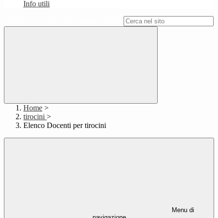
Info utili
Campo di ricerca per le pagine del sito
Home
>
tirocini
>
Elenco Docenti per tirocini
Menu di
navigazione