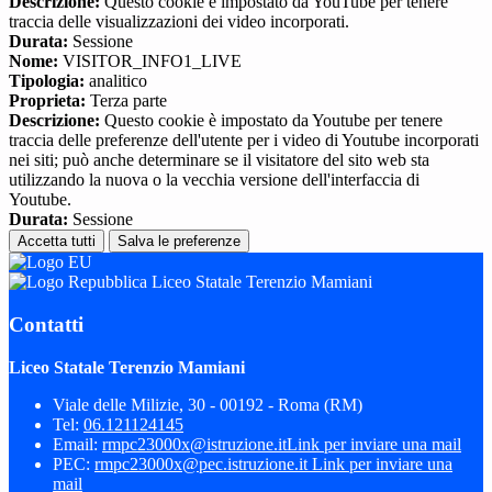
Descrizione:
Questo cookie è impostato da YouTube per tenere
traccia delle visualizzazioni dei video incorporati.
Durata:
Sessione
Nome:
VISITOR_INFO1_LIVE
Tipologia:
analitico
Proprieta:
Terza parte
Descrizione:
Questo cookie è impostato da Youtube per tenere
traccia delle preferenze dell'utente per i video di Youtube incorporati
nei siti; può anche determinare se il visitatore del sito web sta
utilizzando la nuova o la vecchia versione dell'interfaccia di
Youtube.
Durata:
Sessione
Accetta tutti
Salva le preferenze
Liceo Statale Terenzio Mamiani
Contatti
Liceo Statale Terenzio Mamiani
Viale delle Milizie, 30 - 00192 - Roma (RM)
Tel:
06.121124145
Email:
rmpc23000x@istruzione.it
Link per inviare una mail
PEC:
rmpc23000x@pec.istruzione.it
Link per inviare una
mail