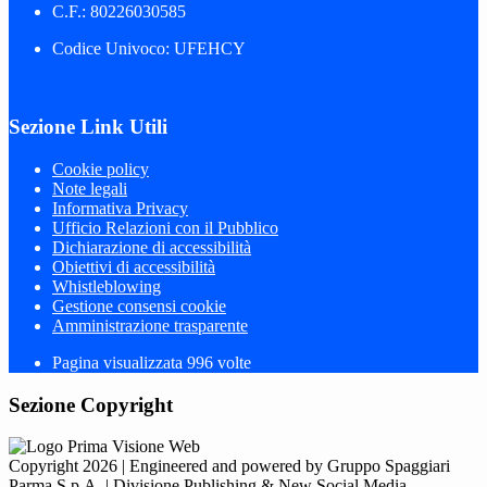
C.F.: 80226030585
Codice Univoco: UFEHCY
Sezione Link Utili
Cookie policy
Note legali
Informativa Privacy
Ufficio Relazioni con il Pubblico
Dichiarazione di accessibilità
Obiettivi di accessibilità
Whistleblowing
Gestione consensi cookie
Amministrazione trasparente
Pagina visualizzata
996
volte
Sezione Copyright
Copyright 2026 | Engineered and powered by Gruppo Spaggiari
Parma S.p.A. | Divisione Publishing & New Social Media