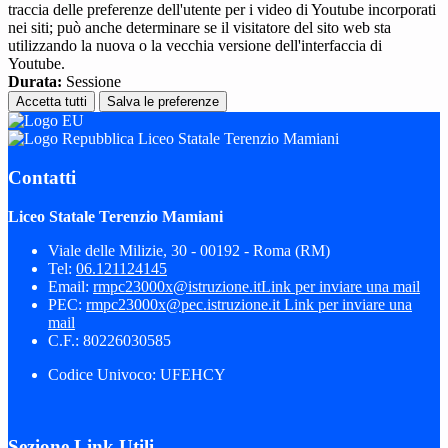
traccia delle preferenze dell'utente per i video di Youtube incorporati
nei siti; può anche determinare se il visitatore del sito web sta
utilizzando la nuova o la vecchia versione dell'interfaccia di
Youtube.
Durata:
Sessione
Accetta tutti
Salva le preferenze
Liceo Statale Terenzio Mamiani
Contatti
Liceo Statale Terenzio Mamiani
Viale delle Milizie, 30 - 00192 - Roma (RM)
Tel:
06.121124145
Email:
rmpc23000x@istruzione.it
Link per inviare una mail
PEC:
rmpc23000x@pec.istruzione.it
Link per inviare una
mail
C.F.: 80226030585
Codice Univoco: UFEHCY
Sezione Link Utili