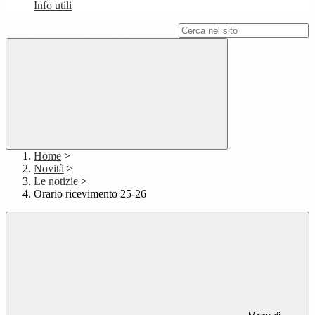
Info utili
Campo di ricerca per le pagine del sito
Home
>
Novità
>
Le notizie
>
Orario ricevimento 25-26