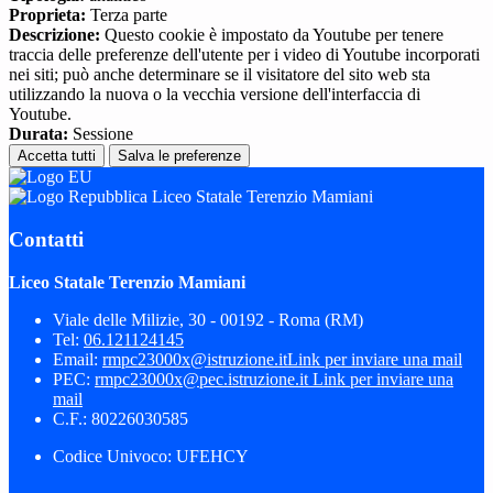
Proprieta:
Terza parte
Descrizione:
Questo cookie è impostato da Youtube per tenere
traccia delle preferenze dell'utente per i video di Youtube incorporati
nei siti; può anche determinare se il visitatore del sito web sta
utilizzando la nuova o la vecchia versione dell'interfaccia di
Youtube.
Durata:
Sessione
Accetta tutti
Salva le preferenze
Liceo Statale Terenzio Mamiani
Contatti
Liceo Statale Terenzio Mamiani
Viale delle Milizie, 30 - 00192 - Roma (RM)
Tel:
06.121124145
Email:
rmpc23000x@istruzione.it
Link per inviare una mail
PEC:
rmpc23000x@pec.istruzione.it
Link per inviare una
mail
C.F.: 80226030585
Codice Univoco: UFEHCY