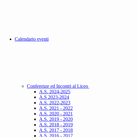
Calendario eventi
Conferenze ed Incontri al Liceo
A.S. 2024-2025
A.S 2023-2024
A.S. 2022-2023
A.S. 2021 - 2022
A.S. 2020 - 2021
A.S. 2019 - 2020
A.S. 2018 - 2019
A.S. 2017 - 2018
A.S. 2016 - 2017