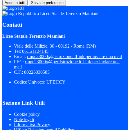
Accetta tutti
Salva le preferenze
Liceo Statale Terenzio Mamiani
Contatti
Liceo Statale Terenzio Mamiani
Viale delle Milizie, 30 - 00192 - Roma (RM)
Tel:
06.121124145
Email:
rmpc23000x@istruzione.it
Link per inviare una mail
PEC:
rmpc23000x@pec.istruzione.it
Link per inviare una
mail
C.F.: 80226030585
Codice Univoco: UFEHCY
Sezione Link Utili
Cookie policy
Note legali
Informativa Privacy
Ufficio Relazioni con il Pubblico