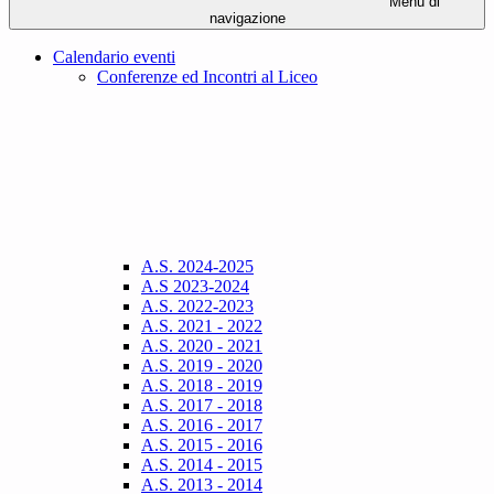
Menu di
navigazione
Calendario eventi
Conferenze ed Incontri al Liceo
A.S. 2024-2025
A.S 2023-2024
A.S. 2022-2023
A.S. 2021 - 2022
A.S. 2020 - 2021
A.S. 2019 - 2020
A.S. 2018 - 2019
A.S. 2017 - 2018
A.S. 2016 - 2017
A.S. 2015 - 2016
A.S. 2014 - 2015
A.S. 2013 - 2014