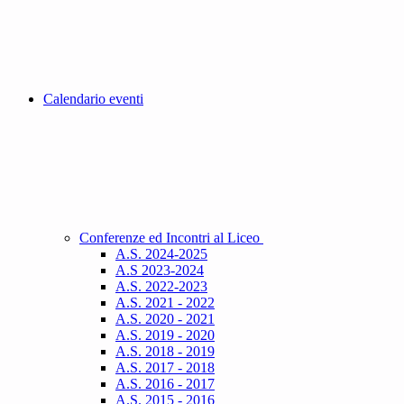
Calendario eventi
Conferenze ed Incontri al Liceo
A.S. 2024-2025
A.S 2023-2024
A.S. 2022-2023
A.S. 2021 - 2022
A.S. 2020 - 2021
A.S. 2019 - 2020
A.S. 2018 - 2019
A.S. 2017 - 2018
A.S. 2016 - 2017
A.S. 2015 - 2016