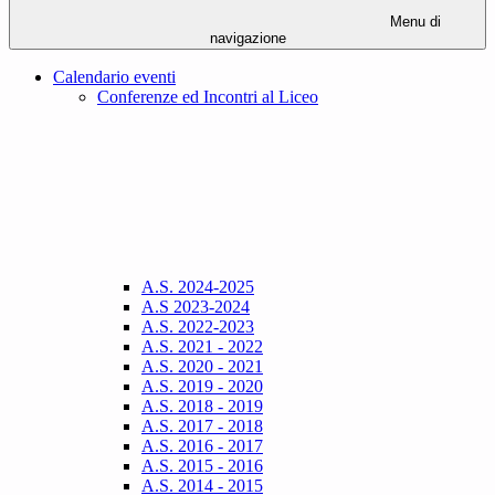
Menu di
navigazione
Calendario eventi
Conferenze ed Incontri al Liceo
A.S. 2024-2025
A.S 2023-2024
A.S. 2022-2023
A.S. 2021 - 2022
A.S. 2020 - 2021
A.S. 2019 - 2020
A.S. 2018 - 2019
A.S. 2017 - 2018
A.S. 2016 - 2017
A.S. 2015 - 2016
A.S. 2014 - 2015