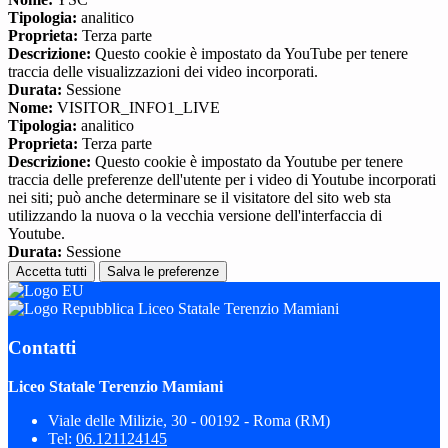
Tipologia:
analitico
Proprieta:
Terza parte
Descrizione:
Questo cookie è impostato da YouTube per tenere
traccia delle visualizzazioni dei video incorporati.
Durata:
Sessione
Nome:
VISITOR_INFO1_LIVE
Tipologia:
analitico
Proprieta:
Terza parte
Descrizione:
Questo cookie è impostato da Youtube per tenere
traccia delle preferenze dell'utente per i video di Youtube incorporati
nei siti; può anche determinare se il visitatore del sito web sta
utilizzando la nuova o la vecchia versione dell'interfaccia di
Youtube.
Durata:
Sessione
Accetta tutti
Salva le preferenze
Liceo Statale Terenzio Mamiani
Contatti
Liceo Statale Terenzio Mamiani
Viale delle Milizie, 30 - 00192 - Roma (RM)
Tel:
06.121124145