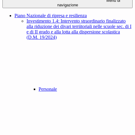
Menu di
navigazione
Piano Nazionale di ripresa e resilienza
Investimento 1.4: Intervento straordinario finalizzato
alla riduzione dei divari terriitoriali nelle scuole sec. di I
e di II grado e alla lotta alla dispersione scolastica
(D.M. 19/2024)
Personale