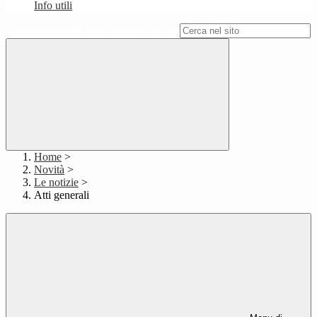
Info utili
Campo di ricerca per le pagine del sito
Home
>
Novità
>
Le notizie
>
Atti generali