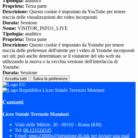
Tipologia:
analitico
Proprieta:
Terza parte
Descrizione:
Questo cookie è impostato da YouTube per tenere
traccia delle visualizzazioni dei video incorporati.
Durata:
Sessione
Nome:
VISITOR_INFO1_LIVE
Tipologia:
analitico
Proprieta:
Terza parte
Descrizione:
Questo cookie è impostato da Youtube per tenere
traccia delle preferenze dell'utente per i video di Youtube incorporati
nei siti; può anche determinare se il visitatore del sito web sta
utilizzando la nuova o la vecchia versione dell'interfaccia di
Youtube.
Durata:
Sessione
Accetta tutti
Salva le preferenze
Liceo Statale Terenzio Mamiani
Contatti
Liceo Statale Terenzio Mamiani
Viale delle Milizie, 30 - 00192 - Roma (RM)
Tel:
06.121124145
Email:
rmpc23000x@istruzione.it
Link per inviare una mail