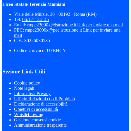
Liceo Statale Terenzio Mamiani
Viale delle Milizie, 30 - 00192 - Roma (RM)
Tel:
06.121124145
Email:
rmpc23000x@istruzione.it
Link per inviare una mail
PEC:
rmpc23000x@pec.istruzione.it
Link per inviare una
mail
C.F.: 80226030585
Codice Univoco: UFEHCY
Sezione Link Utili
Cookie policy
Note legali
Informativa Privacy
Ufficio Relazioni con il Pubblico
Dichiarazione di accessibilità
Obiettivi di accessibilità
Whistleblowing
Gestione consensi cookie
Amministrazione trasparente