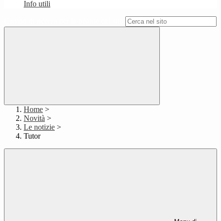
Info utili
Campo di ricerca per le pagine del sito
Home
>
Novità
>
Le notizie
>
Tutor