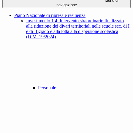
Menu di
navigazione
Piano Nazionale di ripresa e resilienza
Investimento 1.4: Intervento straordinario finalizzato
alla riduzione dei divari terriitoriali nelle scuole sec. di I
e di II grado e alla lotta alla dispersione scolastica
(D.M. 19/2024)
Personale