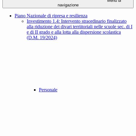
Menu di
navigazione
Piano Nazionale di ripresa e resilienza
Investimento 1.4: Intervento straordinario finalizzato
alla riduzione dei divari terriitoriali nelle scuole sec. di I
e di II grado e alla lotta alla dispersione scolastica
(D.M. 19/2024)
Personale