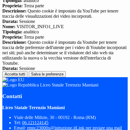
Tipologia:
analitico
Proprieta:
Terza parte
Descrizione:
Questo cookie è impostato da YouTube per tenere
traccia delle visualizzazioni dei video incorporati.
Durata:
Sessione
Nome:
VISITOR_INFO1_LIVE
Tipologia:
analitico
Proprieta:
Terza parte
Descrizione:
Questo cookie è impostato da Youtube per tenere
traccia delle preferenze dell'utente per i video di Youtube incorporati
nei siti; può anche determinare se il visitatore del sito web sta
utilizzando la nuova o la vecchia versione dell'interfaccia di
Youtube.
Durata:
Sessione
Accetta tutti
Salva le preferenze
Liceo Statale Terenzio Mamiani
Contatti
Liceo Statale Terenzio Mamiani
Viale delle Milizie, 30 - 00192 - Roma (RM)
Tel:
06.121124145
Email:
rmpc23000x@istruzione.it
Link per inviare una mail