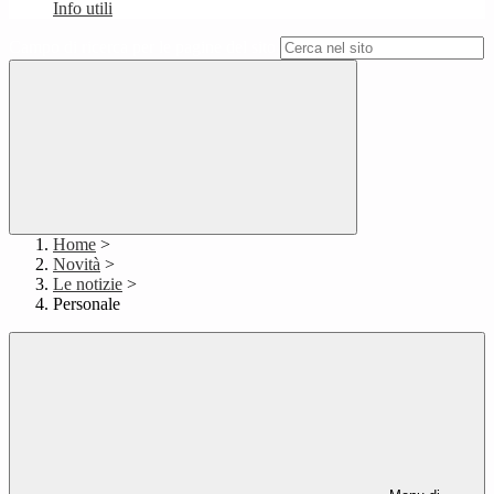
Info utili
Campo di ricerca per le pagine del sito
Home
>
Novità
>
Le notizie
>
Personale