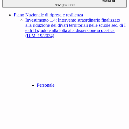
Menu di
navigazione
Piano Nazionale di ripresa e resilienza
Investimento 1.4: Intervento straordinario finalizzato
alla riduzione dei divari terriitoriali nelle scuole sec. di I
e di II grado e alla lotta alla dispersione scolastica
(D.M. 19/2024)
Personale