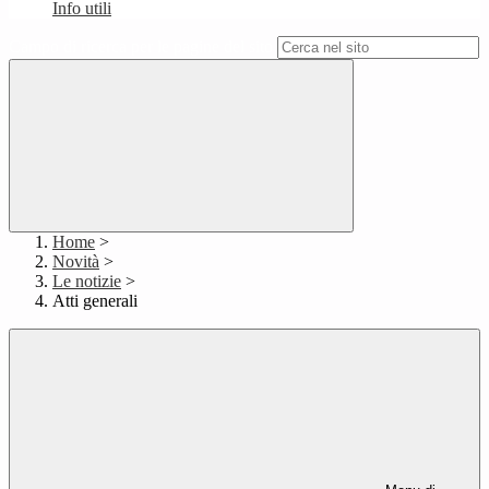
Info utili
Campo di ricerca per le pagine del sito
Home
>
Novità
>
Le notizie
>
Atti generali