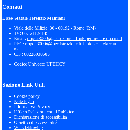
Contatti
Liceo Statale Terenzio Mamiani
Viale delle Milizie, 30 - 00192 - Roma (RM)
Tel:
06.121124145
Email:
rmpc23000x@istruzione.it
Link per inviare una mail
PEC:
rmpc23000x@pec.istruzione.it
Link per inviare una
mail
C.F.: 80226030585
Codice Univoco: UFEHCY
Sezione Link Utili
Cookie policy
Note legali
Informativa Privacy
Ufficio Relazioni con il Pubblico
Dichiarazione di accessibilità
Obiettivi di accessibilità
Whistleblowing