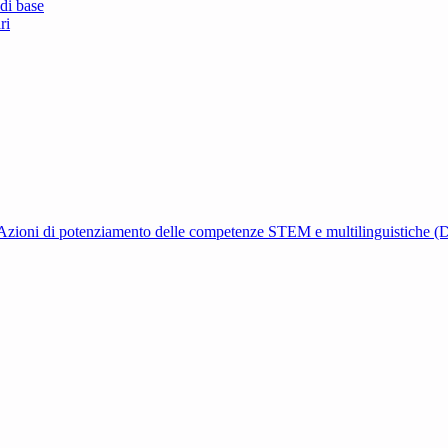
di base
ri
 Azioni di potenziamento delle competenze STEM e multilinguistiche 