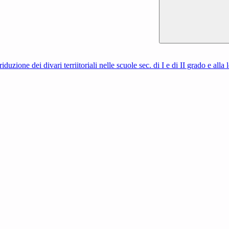
iduzione dei divari terriitoriali nelle scuole sec. di I e di II grado e all