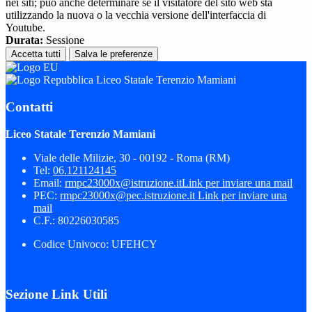
nei siti; può anche determinare se il visitatore del sito web sta
utilizzando la nuova o la vecchia versione dell'interfaccia di
Youtube.
Durata:
Sessione
Accetta tutti
Salva le preferenze
Liceo Statale Terenzio Mamiani
Contatti
Liceo Statale Terenzio Mamiani
Viale delle Milizie, 30 - 00192 - Roma (RM)
Tel:
06.121124145
Email:
rmpc23000x@istruzione.it
Link per inviare una mail
PEC:
rmpc23000x@pec.istruzione.it
Link per inviare una
mail
C.F.: 80226030585
Codice Univoco: UFEHCY
Sezione Link Utili