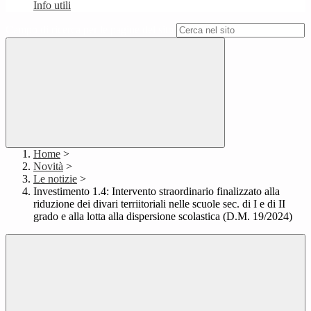
Info utili
Campo di ricerca per le pagine del sito
Home
>
Novità
>
Le notizie
>
Investimento 1.4: Intervento straordinario finalizzato alla
riduzione dei divari terriitoriali nelle scuole sec. di I e di II
grado e alla lotta alla dispersione scolastica (D.M. 19/2024)