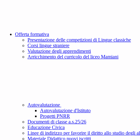
Offerta formativa
Presentazione delle competizioni di Lingue classiche
Corsi lingue straniere
Valutazione degli apprendimenti
Arricchimento del curricolo del liceo Mamiani
Autovalutazione
Autovalutazione d'Istituto
Progetti PNRR
Documenti di classe a.s.25/26
Educazione Civica
Linee di indirizzo per favorire il diritto allo studio degli a
Materiale Didattico nuovi iscritti