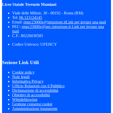
Liceo Statale Terenzio Mamiani
Viale delle Milizie, 30 - 00192 - Roma (RM)
Tel:
06.121124145
Email:
rmpc23000x@istruzione.it
Link per inviare una mail
PEC:
rmpc23000x@pec.istruzione.it
Link per inviare una
mail
C.F.: 80226030585
Codice Univoco: UFEHCY
Sezione Link Utili
Cookie policy
Note legali
Informativa Privacy
Ufficio Relazioni con il Pubblico
Dichiarazione di accessibilità
Obiettivi di accessibilità
Whistleblowing
Gestione consensi cookie
Amministrazione trasparente