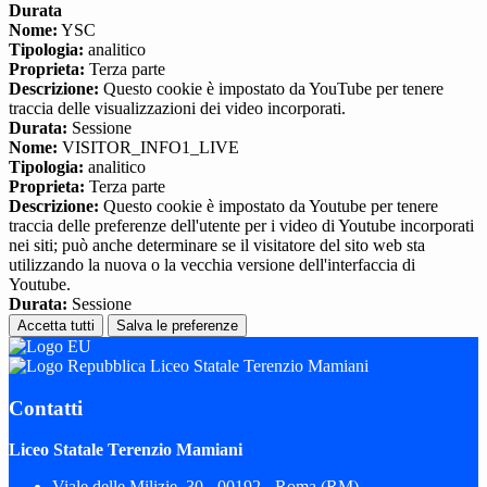
Durata
Nome:
YSC
Tipologia:
analitico
Proprieta:
Terza parte
Descrizione:
Questo cookie è impostato da YouTube per tenere
traccia delle visualizzazioni dei video incorporati.
Durata:
Sessione
Nome:
VISITOR_INFO1_LIVE
Tipologia:
analitico
Proprieta:
Terza parte
Descrizione:
Questo cookie è impostato da Youtube per tenere
traccia delle preferenze dell'utente per i video di Youtube incorporati
nei siti; può anche determinare se il visitatore del sito web sta
utilizzando la nuova o la vecchia versione dell'interfaccia di
Youtube.
Durata:
Sessione
Accetta tutti
Salva le preferenze
Liceo Statale Terenzio Mamiani
Contatti
Liceo Statale Terenzio Mamiani
Viale delle Milizie, 30 - 00192 - Roma (RM)