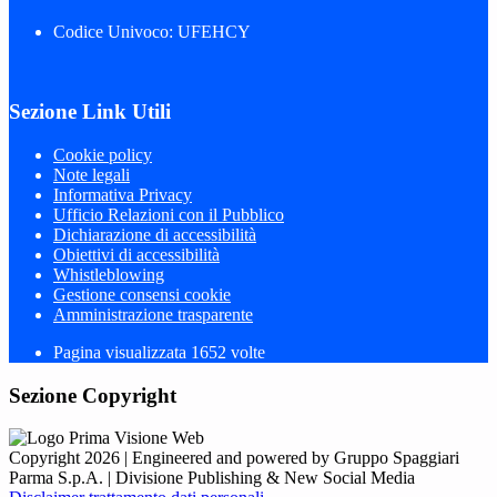
Codice Univoco: UFEHCY
Sezione Link Utili
Cookie policy
Note legali
Informativa Privacy
Ufficio Relazioni con il Pubblico
Dichiarazione di accessibilità
Obiettivi di accessibilità
Whistleblowing
Gestione consensi cookie
Amministrazione trasparente
Pagina visualizzata
1652
volte
Sezione Copyright
Copyright 2026 | Engineered and powered by Gruppo Spaggiari
Parma S.p.A. | Divisione Publishing & New Social Media