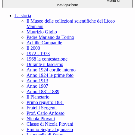
Menu di
navigazione
La storia
Il Museo delle collezioni scientifiche del Liceo
Mamiani
Maurizio Giglio
Padre Mariano da Torino
Achille Campanile
Il 2000
1972 - 1973
1968 la contestazione
Durante il fascismo
Anno 1924 cortile interno
Anno 1924 le prime foto
Anno 1913
Anno 1907
Anno 1881-1889
Il Planetario
Primo registro 1881
Fratelli Sergenti
Prof. Carlo Anfosso
Nicola Piovani
Classe di Nicola Piovani
Emilio Segre al ginnasio
La pagella di Segre