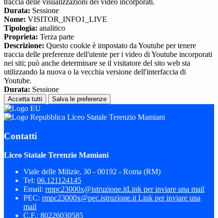
traccia delle visualizzazioni dei video incorporati.
Durata:
Sessione
Nome:
VISITOR_INFO1_LIVE
Tipologia:
analitico
Proprieta:
Terza parte
Descrizione:
Questo cookie è impostato da Youtube per tenere
traccia delle preferenze dell'utente per i video di Youtube incorporati
nei siti; può anche determinare se il visitatore del sito web sta
utilizzando la nuova o la vecchia versione dell'interfaccia di
Youtube.
Durata:
Sessione
Accetta tutti
Salva le preferenze
Liceo Statale Terenzio Mamiani
Contatti
Liceo Statale Terenzio Mamiani
Viale delle Milizie, 30 - 00192 - Roma (RM)
Tel:
06.121124145
Email:
rmpc23000x@istruzione.it
Link per inviare una mail
PEC:
rmpc23000x@pec.istruzione.it
Link per inviare una
mail
C.F.: 80226030585