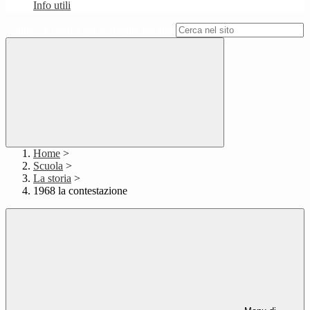
Info utili
Campo di ricerca per le pagine del sito
Home
>
Scuola
>
La storia
>
1968 la contestazione