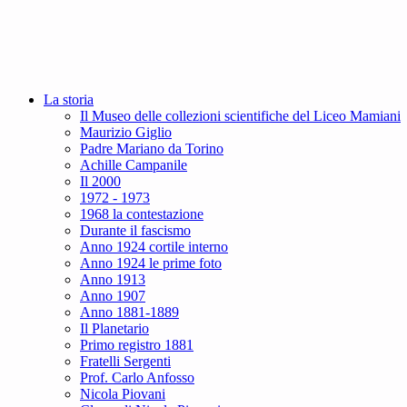
La storia
Il Museo delle collezioni scientifiche del Liceo Mamiani
Maurizio Giglio
Padre Mariano da Torino
Achille Campanile
Il 2000
1972 - 1973
1968 la contestazione
Durante il fascismo
Anno 1924 cortile interno
Anno 1924 le prime foto
Anno 1913
Anno 1907
Anno 1881-1889
Il Planetario
Primo registro 1881
Fratelli Sergenti
Prof. Carlo Anfosso
Nicola Piovani