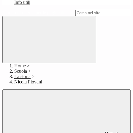
Info utili
Campo di ricerca per le pagine del sito
Home
>
Scuola
>
La storia
>
Nicola Piovani