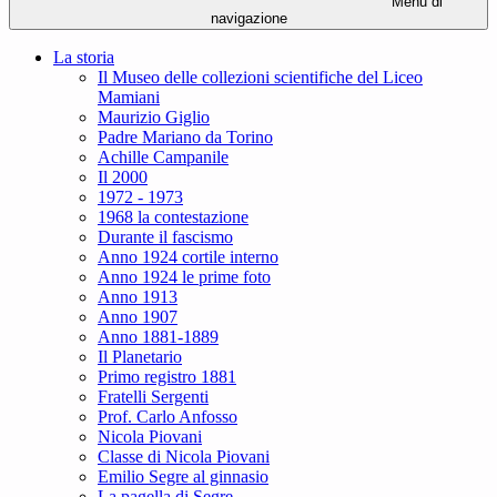
Menu di
navigazione
La storia
Il Museo delle collezioni scientifiche del Liceo
Mamiani
Maurizio Giglio
Padre Mariano da Torino
Achille Campanile
Il 2000
1972 - 1973
1968 la contestazione
Durante il fascismo
Anno 1924 cortile interno
Anno 1924 le prime foto
Anno 1913
Anno 1907
Anno 1881-1889
Il Planetario
Primo registro 1881
Fratelli Sergenti
Prof. Carlo Anfosso
Nicola Piovani
Classe di Nicola Piovani
Emilio Segre al ginnasio
La pagella di Segre