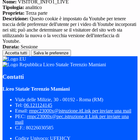
Nome:
VISITOR_INFO1_LIVE
Tipologia:
analitico
Proprieta:
Terza parte
Descrizione:
Questo cookie è impostato da Youtube per tenere
traccia delle preferenze dell'utente per i video di Youtube incorporati
nei siti; può anche determinare se il visitatore del sito web sta
utilizzando la nuova o la vecchia versione dell'interfaccia di
Youtube.
Durata:
Sessione
Accetta tutti
Salva le preferenze
Liceo Statale Terenzio Mamiani
Contatti
Liceo Statale Terenzio Mamiani
Viale delle Milizie, 30 - 00192 - Roma (RM)
Tel:
06.121124145
Email:
rmpc23000x@istruzione.it
Link per inviare una mail
PEC:
rmpc23000x@pec.istruzione.it
Link per inviare una
mail
C.F.: 80226030585
Codice Univoco: UFEHCY