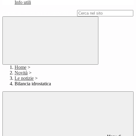
Info utili
Campo di ricerca per le pagine del sito
Home
>
Novità
>
Le notizie
>
Bilancia idrostatica