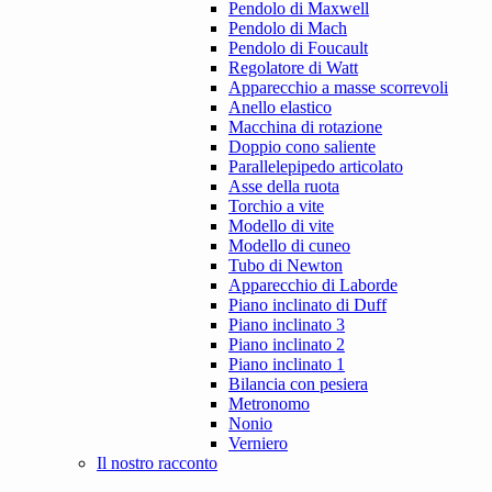
Pendolo di Maxwell
Pendolo di Mach
Pendolo di Foucault
Regolatore di Watt
Apparecchio a masse scorrevoli
Anello elastico
Macchina di rotazione
Doppio cono saliente
Parallelepipedo articolato
Asse della ruota
Torchio a vite
Modello di vite
Modello di cuneo
Tubo di Newton
Apparecchio di Laborde
Piano inclinato di Duff
Piano inclinato 3
Piano inclinato 2
Piano inclinato 1
Bilancia con pesiera
Metronomo
Nonio
Verniero
Il nostro racconto