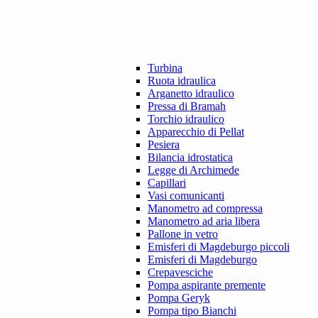
Turbina
Ruota idraulica
Arganetto idraulico
Pressa di Bramah
Torchio idraulico
Apparecchio di Pellat
Pesiera
Bilancia idrostatica
Legge di Archimede
Capillari
Vasi comunicanti
Manometro ad compressa
Manometro ad aria libera
Pallone in vetro
Emisferi di Magdeburgo piccoli
Emisferi di Magdeburgo
Crepavesciche
Pompa aspirante premente
Pompa Geryk
Pompa tipo Bianchi