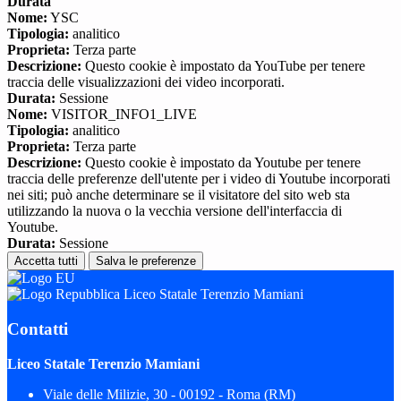
Durata
Nome:
YSC
Tipologia:
analitico
Proprieta:
Terza parte
Descrizione:
Questo cookie è impostato da YouTube per tenere
traccia delle visualizzazioni dei video incorporati.
Durata:
Sessione
Nome:
VISITOR_INFO1_LIVE
Tipologia:
analitico
Proprieta:
Terza parte
Descrizione:
Questo cookie è impostato da Youtube per tenere
traccia delle preferenze dell'utente per i video di Youtube incorporati
nei siti; può anche determinare se il visitatore del sito web sta
utilizzando la nuova o la vecchia versione dell'interfaccia di
Youtube.
Durata:
Sessione
Accetta tutti
Salva le preferenze
Liceo Statale Terenzio Mamiani
Contatti
Liceo Statale Terenzio Mamiani
Viale delle Milizie, 30 - 00192 - Roma (RM)