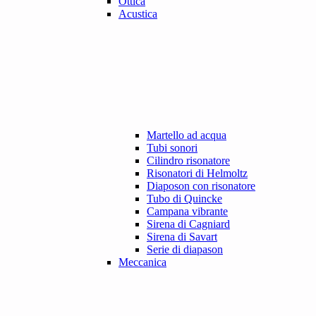
Ottica
Acustica
Martello ad acqua
Tubi sonori
Cilindro risonatore
Risonatori di Helmoltz
Diaposon con risonatore
Tubo di Quincke
Campana vibrante
Sirena di Cagniard
Sirena di Savart
Serie di diapason
Meccanica