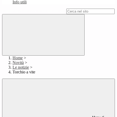
Info utili
Campo di ricerca per le pagine del sito
Home
>
Novità
>
Le notizie
>
Torchio a vite