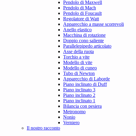
Pendolo di Maxwell
Pendolo di Mach
Pendolo di Foucault
Regolatore di Watt
Apparecchio a masse scorrevoli
Anello elastico
Macchina di rotazione
Doppio cono saliente
Parallelepipedo articolato
Asse della ruota
Torchio a vite
Modello di vite
Modello di cuneo
Tubo di Newton
Apparecchio di Laborde
Piano inclinato di Duff
Piano inclinato 3
Piano inclinato 2
Piano inclinato 1
Bilancia con pesiera
Metronomo
Nonio
Verniero
Il nostro racconto