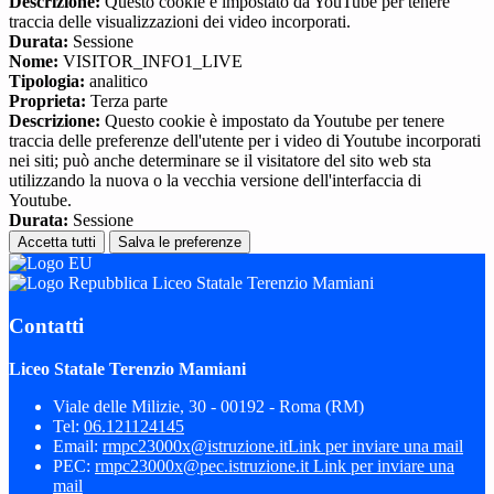
Descrizione:
Questo cookie è impostato da YouTube per tenere
traccia delle visualizzazioni dei video incorporati.
Durata:
Sessione
Nome:
VISITOR_INFO1_LIVE
Tipologia:
analitico
Proprieta:
Terza parte
Descrizione:
Questo cookie è impostato da Youtube per tenere
traccia delle preferenze dell'utente per i video di Youtube incorporati
nei siti; può anche determinare se il visitatore del sito web sta
utilizzando la nuova o la vecchia versione dell'interfaccia di
Youtube.
Durata:
Sessione
Accetta tutti
Salva le preferenze
Liceo Statale Terenzio Mamiani
Contatti
Liceo Statale Terenzio Mamiani
Viale delle Milizie, 30 - 00192 - Roma (RM)
Tel:
06.121124145
Email:
rmpc23000x@istruzione.it
Link per inviare una mail
PEC:
rmpc23000x@pec.istruzione.it
Link per inviare una
mail