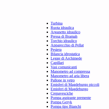
Turbina
Ruota idraulica
Arganetto idraulico
Pressa di Bramah
Torchio idraulico
Apparecchio di Pellat
Pesiera
Bilancia idrostatica
Legge di Archimede
Capillari
Vasi comunicanti
Manometro ad compressa
Manometro ad aria libera
Pallone in vetro
Emisferi di Magdeburgo piccoli
Emisferi di Magdeburgo
Crepavesciche
Pompa aspirante premente
Pompa Geryk
Pompa tipo Bianchi