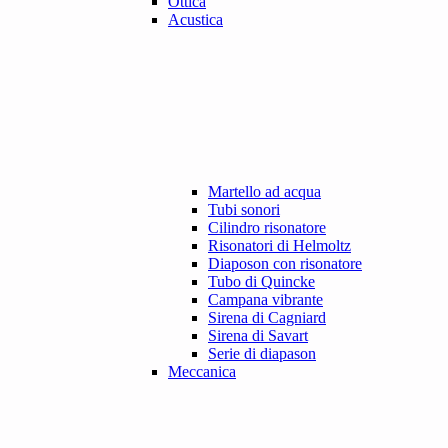
Ottica
Acustica
Martello ad acqua
Tubi sonori
Cilindro risonatore
Risonatori di Helmoltz
Diaposon con risonatore
Tubo di Quincke
Campana vibrante
Sirena di Cagniard
Sirena di Savart
Serie di diapason
Meccanica