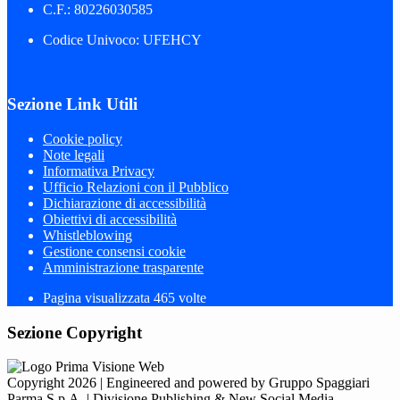
C.F.: 80226030585
Codice Univoco: UFEHCY
Sezione Link Utili
Cookie policy
Note legali
Informativa Privacy
Ufficio Relazioni con il Pubblico
Dichiarazione di accessibilità
Obiettivi di accessibilità
Whistleblowing
Gestione consensi cookie
Amministrazione trasparente
Pagina visualizzata
465
volte
Sezione Copyright
Copyright 2026 | Engineered and powered by Gruppo Spaggiari
Parma S.p.A. | Divisione Publishing & New Social Media