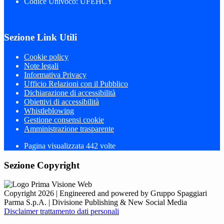
Codice Univoco: UFEHCY
Sezione Link Utili
Cookie policy
Note legali
Informativa Privacy
Ufficio Relazioni con il Pubblico
Dichiarazione di accessibilità
Obiettivi di accessibilità
Whistleblowing
Gestione consensi cookie
Amministrazione trasparente
Pagina visualizzata
442
volte
Sezione Copyright
Copyright 2026 | Engineered and powered by Gruppo Spaggiari
Parma S.p.A. | Divisione Publishing & New Social Media
Disclaimer trattamento dati personali