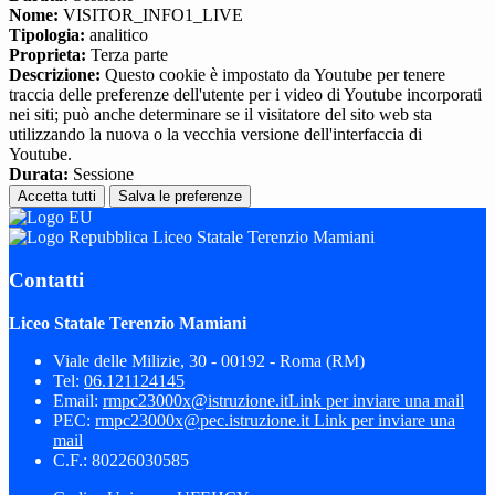
Nome:
VISITOR_INFO1_LIVE
Tipologia:
analitico
Proprieta:
Terza parte
Descrizione:
Questo cookie è impostato da Youtube per tenere
traccia delle preferenze dell'utente per i video di Youtube incorporati
nei siti; può anche determinare se il visitatore del sito web sta
utilizzando la nuova o la vecchia versione dell'interfaccia di
Youtube.
Durata:
Sessione
Accetta tutti
Salva le preferenze
Liceo Statale Terenzio Mamiani
Contatti
Liceo Statale Terenzio Mamiani
Viale delle Milizie, 30 - 00192 - Roma (RM)
Tel:
06.121124145
Email:
rmpc23000x@istruzione.it
Link per inviare una mail
PEC:
rmpc23000x@pec.istruzione.it
Link per inviare una
mail
C.F.: 80226030585