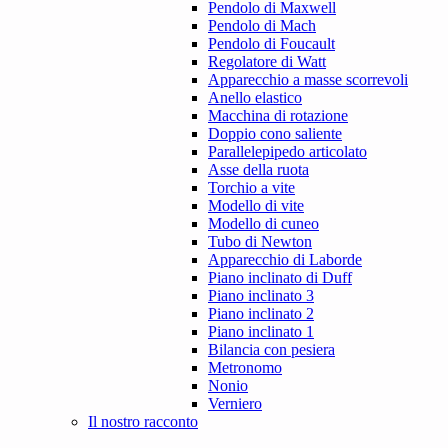
Pendolo di Maxwell
Pendolo di Mach
Pendolo di Foucault
Regolatore di Watt
Apparecchio a masse scorrevoli
Anello elastico
Macchina di rotazione
Doppio cono saliente
Parallelepipedo articolato
Asse della ruota
Torchio a vite
Modello di vite
Modello di cuneo
Tubo di Newton
Apparecchio di Laborde
Piano inclinato di Duff
Piano inclinato 3
Piano inclinato 2
Piano inclinato 1
Bilancia con pesiera
Metronomo
Nonio
Verniero
Il nostro racconto