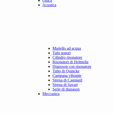
Ottica
Acustica
Martello ad acqua
Tubi sonori
Cilindro risonatore
Risonatori di Helmoltz
Diaposon con risonatore
Tubo di Quincke
Campana vibrante
Sirena di Cagniard
Sirena di Savart
Serie di diapason
Meccanica