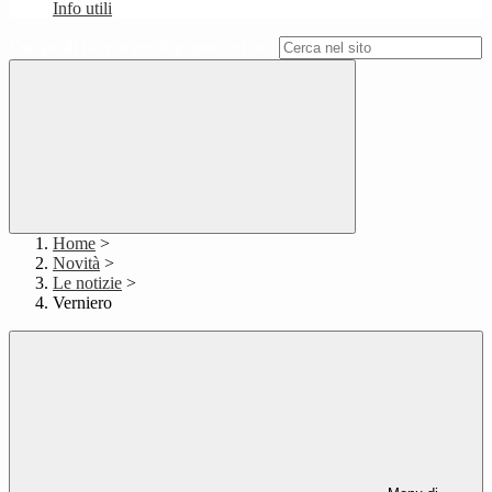
Info utili
Campo di ricerca per le pagine del sito
Home
>
Novità
>
Le notizie
>
Verniero