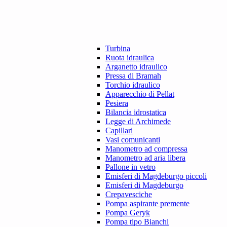
Turbina
Ruota idraulica
Arganetto idraulico
Pressa di Bramah
Torchio idraulico
Apparecchio di Pellat
Pesiera
Bilancia idrostatica
Legge di Archimede
Capillari
Vasi comunicanti
Manometro ad compressa
Manometro ad aria libera
Pallone in vetro
Emisferi di Magdeburgo piccoli
Emisferi di Magdeburgo
Crepavesciche
Pompa aspirante premente
Pompa Geryk
Pompa tipo Bianchi