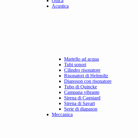
Ottica
Acustica
Martello ad acqua
Tubi sonori
Cilindro risonatore
Risonatori di Helmoltz
Diaposon con risonatore
Tubo di Quincke
Campana vibrante
Sirena di Cagniard
Sirena di Savart
Serie di diapason
Meccanica