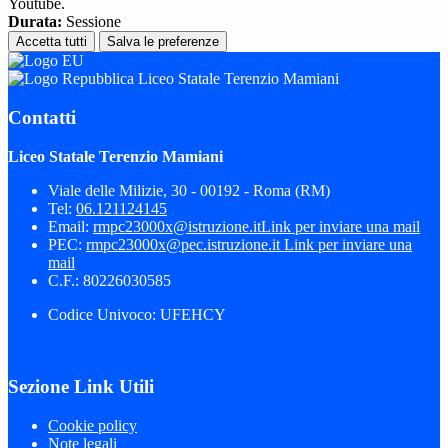
Youtube.
Durata:
Sessione
Accetta tutti
Salva le preferenze
Liceo Statale Terenzio Mamiani
Contatti
Liceo Statale Terenzio Mamiani
Viale delle Milizie, 30 - 00192 - Roma (RM)
Tel:
06.121124145
Email:
rmpc23000x@istruzione.it
Link per inviare una mail
PEC:
rmpc23000x@pec.istruzione.it
Link per inviare una
mail
C.F.: 80226030585
Codice Univoco: UFEHCY
Sezione Link Utili
Cookie policy
Note legali