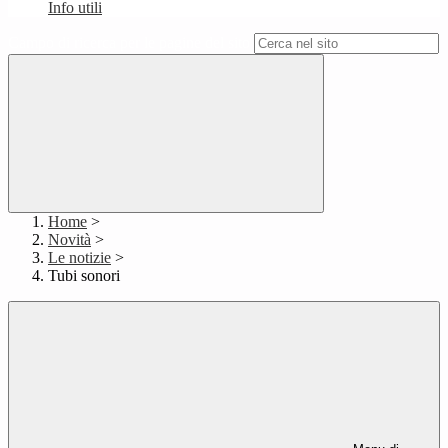
Info utili
Campo di ricerca per le pagine del sito
Home
>
Novità
>
Le notizie
>
Tubi sonori