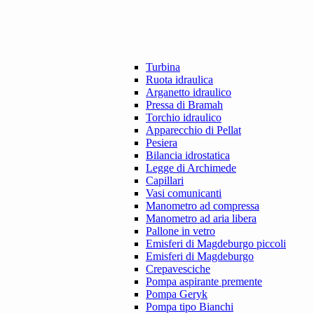
Turbina
Ruota idraulica
Arganetto idraulico
Pressa di Bramah
Torchio idraulico
Apparecchio di Pellat
Pesiera
Bilancia idrostatica
Legge di Archimede
Capillari
Vasi comunicanti
Manometro ad compressa
Manometro ad aria libera
Pallone in vetro
Emisferi di Magdeburgo piccoli
Emisferi di Magdeburgo
Crepavesciche
Pompa aspirante premente
Pompa Geryk
Pompa tipo Bianchi