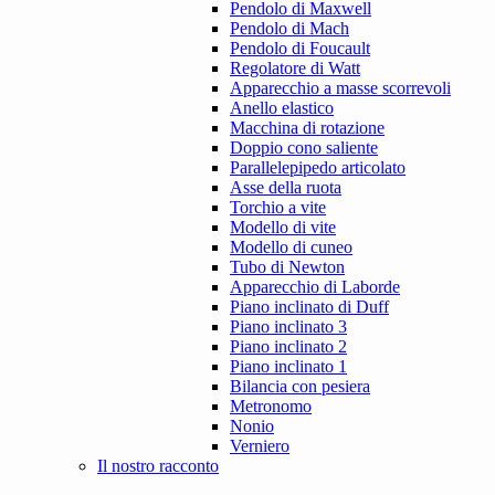
Pendolo di Maxwell
Pendolo di Mach
Pendolo di Foucault
Regolatore di Watt
Apparecchio a masse scorrevoli
Anello elastico
Macchina di rotazione
Doppio cono saliente
Parallelepipedo articolato
Asse della ruota
Torchio a vite
Modello di vite
Modello di cuneo
Tubo di Newton
Apparecchio di Laborde
Piano inclinato di Duff
Piano inclinato 3
Piano inclinato 2
Piano inclinato 1
Bilancia con pesiera
Metronomo
Nonio
Verniero
Il nostro racconto