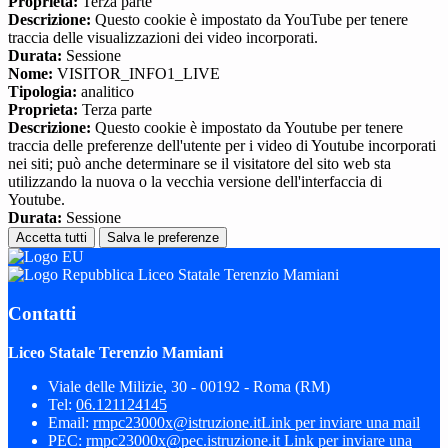
Proprieta:
Terza parte
Descrizione:
Questo cookie è impostato da YouTube per tenere
traccia delle visualizzazioni dei video incorporati.
Durata:
Sessione
Nome:
VISITOR_INFO1_LIVE
Tipologia:
analitico
Proprieta:
Terza parte
Descrizione:
Questo cookie è impostato da Youtube per tenere
traccia delle preferenze dell'utente per i video di Youtube incorporati
nei siti; può anche determinare se il visitatore del sito web sta
utilizzando la nuova o la vecchia versione dell'interfaccia di
Youtube.
Durata:
Sessione
Accetta tutti
Salva le preferenze
Liceo Statale Terenzio Mamiani
Contatti
Liceo Statale Terenzio Mamiani
Viale delle Milizie, 30 - 00192 - Roma (RM)
Tel:
06.121124145
Email:
rmpc23000x@istruzione.it
Link per inviare una mail
PEC:
rmpc23000x@pec.istruzione.it
Link per inviare una