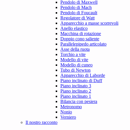
Pendolo di Maxwell
Pendolo di Mach
Pendolo di Foucault
Regolatore di Watt
Apparecchio a masse scorrevoli
Anello elastico
Macchina di rotazione
Doppio cono saliente
Parallelepipedo articolato
Asse della ruota
Torchio a vite
Modello di vite
Modello di cuneo
Tubo di Newton
Apparecchio di Laborde
Piano inclinato di Duff
Piano inclinato 3
Piano inclinato 2
Piano inclinato 1
Bilancia con pesiera
Metronomo
Nonio
Verniero
Il nostro racconto