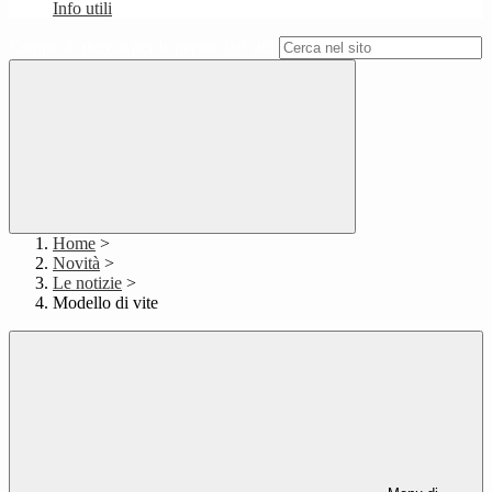
Info utili
Campo di ricerca per le pagine del sito
Home
>
Novità
>
Le notizie
>
Modello di vite