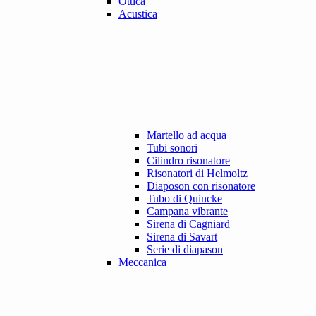
Ottica
Acustica
Martello ad acqua
Tubi sonori
Cilindro risonatore
Risonatori di Helmoltz
Diaposon con risonatore
Tubo di Quincke
Campana vibrante
Sirena di Cagniard
Sirena di Savart
Serie di diapason
Meccanica