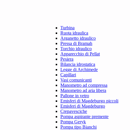
Turbina
Ruota idraulica
Arganetto idraulico
Pressa di Bramah
Torchio idraulico
Apparecchio di Pellat
Pesiera
Bilancia idrostatica
Legge di Archimede
Capillari
Vasi comunicanti
Manometro ad compressa
Manometro ad aria libera
Pallone in vetro
Emisferi di Magdeburgo piccoli
Emisferi di Magdeburgo
Crepavesciche
Pompa aspirante premente
Pompa Geryk
Pompa tipo Bianchi