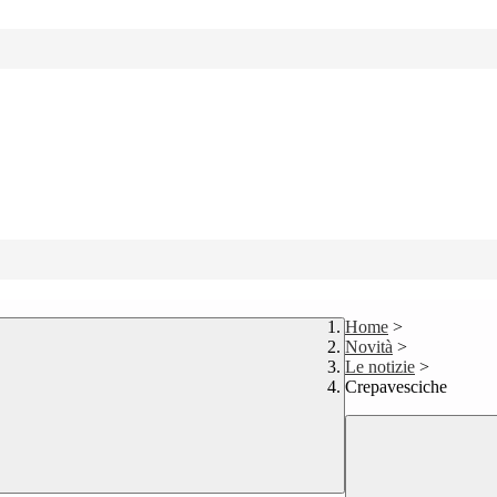
Home
>
Novità
>
Le notizie
>
Crepavesciche