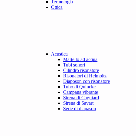
Termologia
Ottica
Acustica
Martello ad acqua
Tubi sonori
Cilindro risonatore
Risonatori di Helmoltz
Diaposon con risonatore
Tubo di Quincke
Campana vibrante
Sirena di Cagniard
Sirena di Savart
Serie di diapason